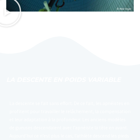
LA DESCENTE EN POIDS VARIABLE
La descente se fait sans effort. De ce fait, les apnéistes en
profitent pour travailler le relâchement, la compensation
et leur adaptation à la profondeur. Les anciens modèles
de gueuses descendaient avec l’apnéiste la tête en avant.
Aujourd’hui ce n’est plus le cas, l’athlète descend les pieds