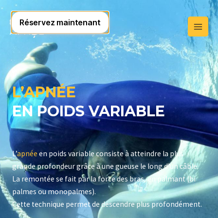
L’APNÉE
EN POIDS VARIABLE
L’
apnée
en poids variable consiste à atteindre la plus
grande profondeur grâce à une gueuse le long d’un câble.
La remontée se fait par la force des bras, en palmant (bi
palmes ou monopalmes).
Cette technique permet de descendre plus profondément.