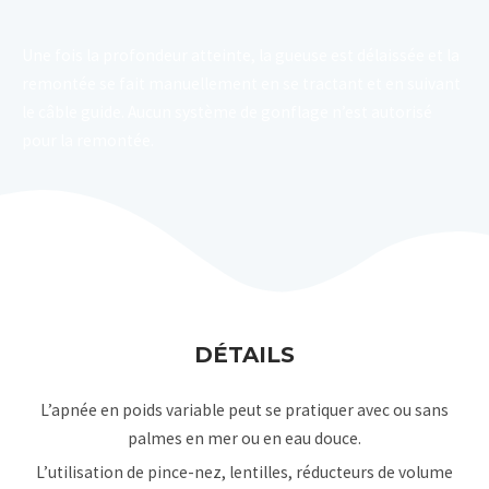
Une fois la profondeur atteinte, la gueuse est délaissée et la
remontée se fait manuellement en se tractant et en suivant
le câble guide. Aucun système de gonflage n’est autorisé
pour la remontée.
DÉTAILS
L’apnée en poids variable peut se pratiquer avec ou sans
palmes en mer ou en eau douce.
L’utilisation de pince-nez, lentilles, réducteurs de volume