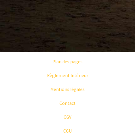
Plan des pages
Règlement Intérieur
Mentions légales
Contact
CGV
CGU