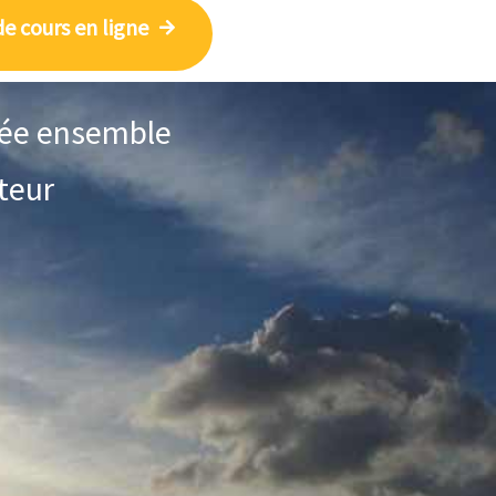
e cours en ligne
pnée ensemble
teur