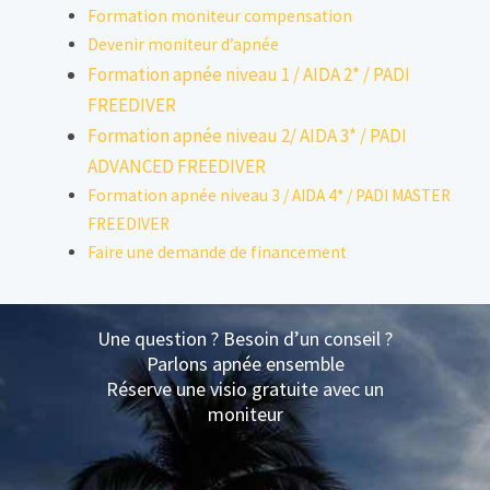
Formation moniteur compensation
Devenir moniteur d’apnée
Formation apnée niveau 1 / AIDA 2* / PADI
FREEDIVER
Formation apnée niveau 2/ AIDA 3* / PADI
ADVANCED FREEDIVER
Formation apnée niveau 3 / AIDA 4* / PADI MASTER
FREEDIVER
Faire une demande de financement
Une question ? Besoin d’un conseil ?
Parlons apnée ensemble
Réserve une visio gratuite avec un
moniteur