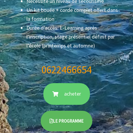
Nécessite un niveau de secourisme
Un kit bouée + corde complet offert dans
la formation
Durée d’accès: E-Learning après
l’inscription, stage présentiel définit par
l’école (printemps et automne)
0622466654
acheter
LE PROGRAMME