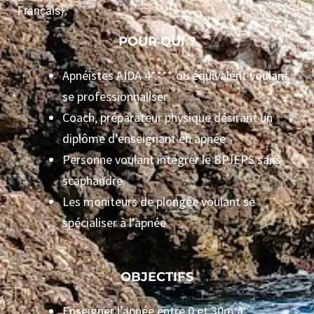
Français).
POUR QUI ?
Apnéistes AIDA 4**** ou équivalent voulant
se professionnaliser
Coach, préparateur physique désirant un
diplôme d’enseignant en apnée
Personne voulant intégrer le BPJEPS sans
scaphandre
Les moniteurs de plongée voulant se
spécialiser à l’apnée
OBJECTIFS
Enseigner l’apnée entre 0 et 30m à