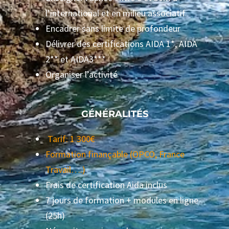
l’international et en milieu associatif
Encadrer sans limite de profondeur
Délivrer des certifications AIDA 1*, AIDA
2** et AIDA3***
Organiser l’activité
GÉNÉRALITÉS
Tarif: 1 300€
Formation finançable (OPCO, France
Travail….)
Frais de certification Aida inclus
7 jours de formation + modules en ligne
(25h)